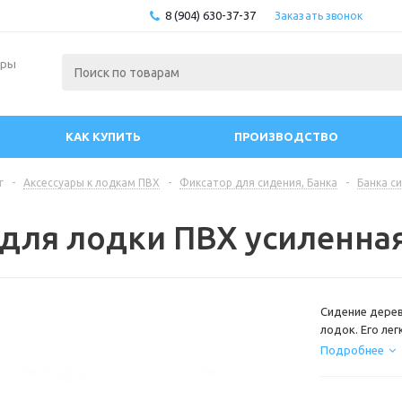
8 (904) 630-37-37
Заказать звонок
ары
КАК КУПИТЬ
ПРОИЗВОДСТВО
г
-
Аксессуары к лодкам ПВХ
-
Фиксатор для сидения, Банка
-
Банка с
 для лодки ПВХ усиленна
Сидение дерев
лодок. Его ле
рационально о
Подробнее
от количества
Толщина фане