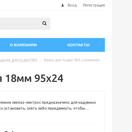
Вход
Регистрация
О КОМПАНИИ
КОНТАКТЫ
идение для лодки ПВХ
-
Банка для лодки ПВХ усиленная
я 18мм 95х24
янное ликпаз-ликтрос предназначено для надувных
гко установить, снять либо передвинуть, чтобы
рганизовать пространство кокпита в зависимости
 пассажиров, габаритов транспортируемого груза.
ры 18мм