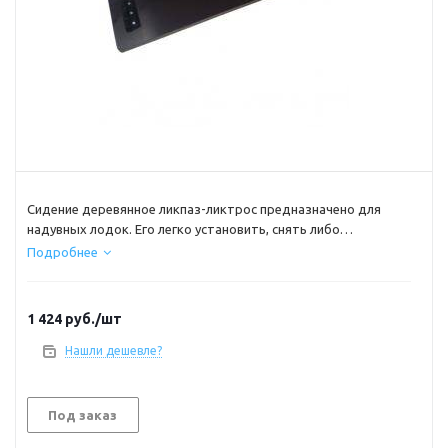
Сидение деревянное ликпаз-ликтрос предназначено для
надувных лодок. Его легко установить, снять либо
передвинуть, чтобы рационально организовать
Подробнее
пространство кокпита в зависимости от количества
пассажиров, габаритов транспортируемого груза. Толщина
фанеры 18мм
1 424
руб.
/шт
Нашли дешевле?
Под заказ