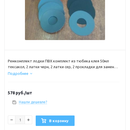
Ремкомплект лодки ПВХ комплект из тюбика клея 50мл
тексакол, 2 латки черн, 2 латки сер, 2 прокладки для замены
воздушного клапана лодки размер латок 10х10см
Подробнее
578
руб.
/шт
Нашли дешевле?
В корзину