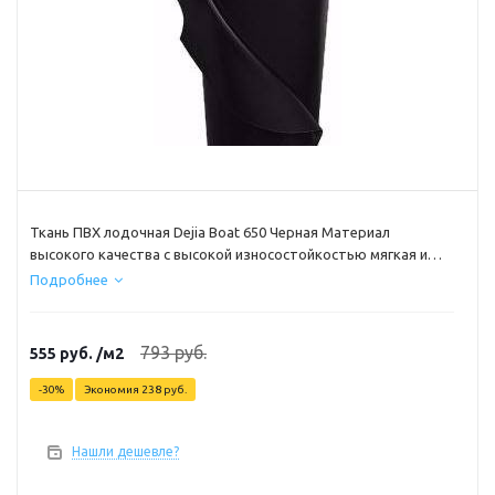
Ткань ПВХ лодочная Dejia Boat 650 Черная Материал
высокого качества с высокой износостойкостью мягкая и
прочная. Ширина рулона 218 см до -40
Подробнее
793
руб.
555
руб.
/м2
-
30
%
Экономия
238
руб.
Нашли дешевле?