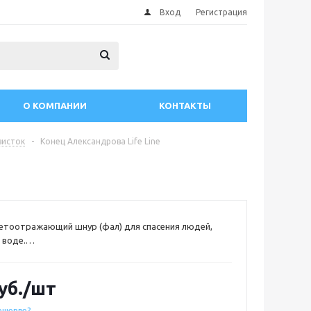
Вход
Регистрация
О КОМПАНИИ
КОНТАКТЫ
висток
-
Конец Александрова Life Line
етоотражающий шнур (фал) для спасения людей,
 воде.
в оранжевом чехле.
(50 ft), толщина: 7 мм, разрывное усилие: 250 кг
уб.
/шт
ешевле?