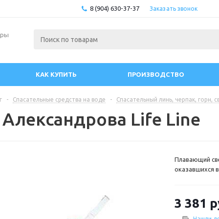
8 (904) 630-37-37
Заказать звонок
ары
КАК КУПИТЬ
ПРОИЗВОДСТВО
г
-
Спасательные средства на воде
-
Спасательный линь, черпак, горн, с
Александрова Life Line
Плавающий св
оказавшихся в
Поставляется 
Длина: 15,24 м 
3 381
р
Нашли д