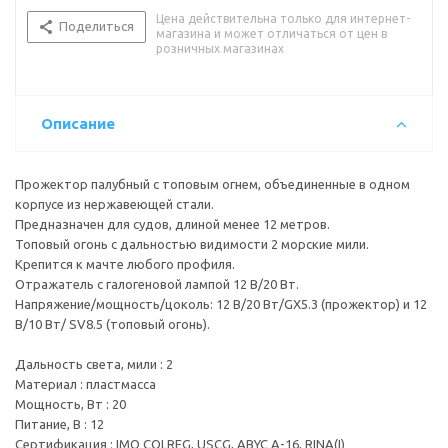
Питание, В : 12
Цена действительна только для интернет-
Сертификация : IMO COLREG, USCG, ABYC A-16, RINA(I)
Поделиться
магазина и может отличаться от цен в
Стандарт влагозащищенности : IPX4
розничных магазинах
Тип лампы/цоколь : лампа накаливания/GX 5,3
Цвет корпуса : черный
Цвет огня : белый
Описание
Прожектор палубный с топовым огнем, объединенные в одном
корпусе из нержавеющей стали.
Предназначен для судов, длиной менее 12 метров.
Топовый огонь с дальностью видимости 2 морские мили.
Крепится к мачте любого профиля.
Отражатель с галогеновой лампой 12 В/20 Вт.
Напряжение/мощность/цоколь: 12 В/20 Вт/GX5.3 (прожектор) и 12
В/10 Вт/ SV8.5 (топовый огонь).
Дальность света, мили : 2
Материал : пластмасса
Мощность, Вт : 20
Питание, В : 12
Сертификация : IMO COLREG, USCG, ABYC A-16, RINA(I)