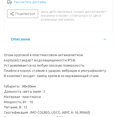
Рассчитать доставку
Стандарт влагозащищенности : IP54
Тип лампы/цоколь : лампа накаливания\BA15S
Цена действительна только для интернет-
Цвет корпуса : черный
Поделиться
магазина и может отличаться от цен в
Цвет огня : белый
розничных магазинах
Описание
Огонь круговой в пластмассовом антимагнитном
корпусе(стандарт водозащищенности IP54).
Устанавливается на любую плоскую поверхность.
Плафон и корпус стойкие к ударам, вибрации и ультрафиолету.
В комплект входит: лампа, крепеж из нержавеющей стали.
Габариты : 68х60мм
Дальность света, мили : 2
Материал : пластмасса
Мощность, Вт : 10
Питание, В : 12
Сертификация : IMO COLREG, USCG, ABYC A-16, RINA(I)