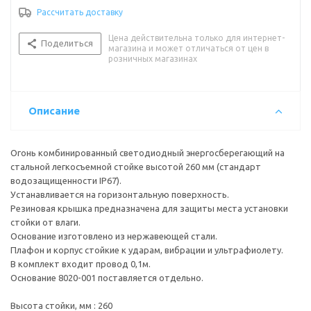
Высота стойки, мм : 260
Рассчитать доставку
Дальность света, мили : 1
Материал : пластмасса
Цена действительна только для интернет-
Мощность, Вт : 2
Поделиться
магазина и может отличаться от цен в
Питание, В : 12
розничных магазинах
Сертификация : IMO COLREG, USCG, ABYC A-16, RINA(I)
Стандарт влагозащищенности : IP67
Тип лампы/цоколь : светодиод
Описание
Цвет огня : красный/зеленый
Огонь комбинированный светодиодный энергосберегающий на
стальной легкосъемной стойке высотой 260 мм (стандарт
водозащищенности IP67).
Устанавливается на горизонтальную поверхность.
Резиновая крышка предназначена для защиты места установки
стойки от влаги.
Основание изготовлено из нержавеющей стали.
Плафон и корпус стойкие к ударам, вибрации и ультрафиолету.
В комплект входит провод 0,1м.
Основание 8020-001 поставляется отдельно.
Высота стойки, мм : 260