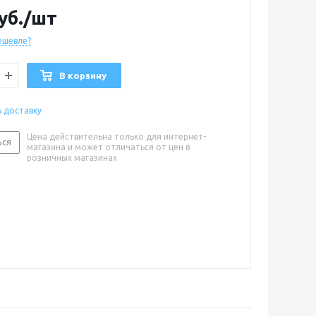
астмасса
уб.
/шт
 0,5
ешевле?
озащищенности : IP67
оль : светодиод
В корзину
: черный
асный, зеленый
ь доставку
Цена действительна только для интернет-
ься
магазина и может отличаться от цен в
розничных магазинах