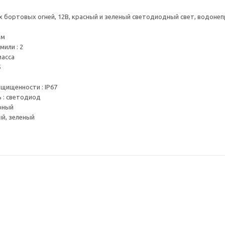
 бортовых огней, 12В, красный и зеленый светодиодный свет, водонеп
мм
мили : 2
масса
5
щищенности : IP67
 : светодиод
ерный
ый, зеленый