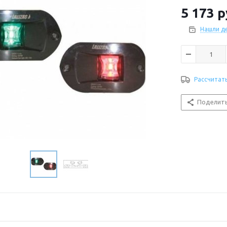
Материал : пл
5 173
р
Мощность, Вт :
Питание, В : 12
Нашли д
Стандарт влаг
Тип лампы/цок
Цвет корпуса 
Цвет огня : кр
Рассчитат
Поделит