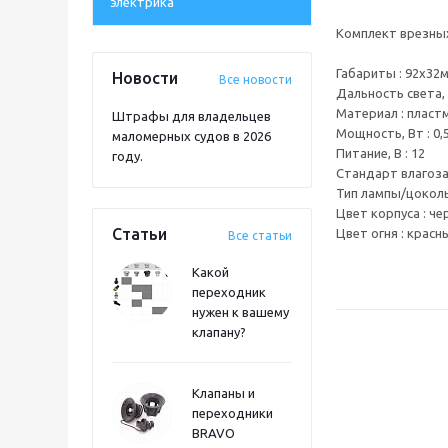
электрика
Комплект врезных
Габариты : 92х32
Новости
Все новости
Дальность света, 
Материал : пласт
Штрафы для владельцев
Мощность, Вт : 0,
маломерных судов в 2026
Питание, В : 12
году.
Стандарт влагоза
Тип лампы/цоколь
Цвет корпуса : ч
Статьи
Цвет огня : красн
Все статьи
Какой
переходник
нужен к вашему
клапану?
Клапаны и
переходники
BRAVO