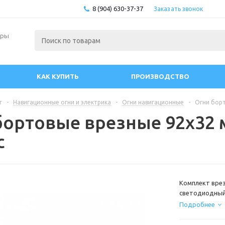
8 (904) 630-37-37
Заказать звонок
ары
КАК КУПИТЬ
ПРОИЗВОДСТВО
г
-
Навигационные огни и электрика
-
Огни навигационные
-
Огни борт
бортовые врезные 92х32 
с
Комплект врез
светодиодный 
Подробнее
Габариты : 92
Дальность свет