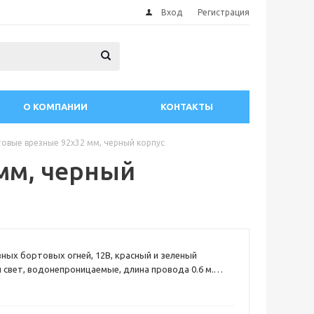
Вход
Регистрация
О КОМПАНИИ
КОНТАКТЫ
овые врезные 92х32 мм, черный корпус
мм, черный
ных бортовых огней, 12В, красный и зеленый
свет, водонепроницаемые, длина провода 0.6 м.
х32мм
а, мили : 2