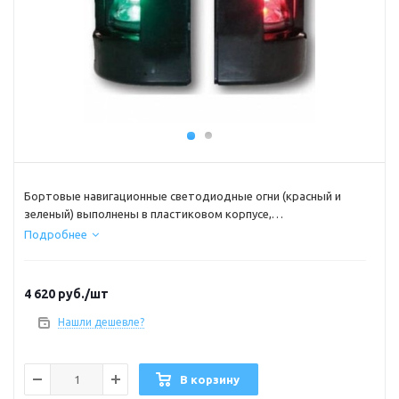
Бортовые навигационные светодиодные огни (красный и
зеленый) выполнены в пластиковом корпусе,
устанавливаются на правом и левом бортах судна.
Подробнее
Обеспечивает освещение секторов с углом в основании 112,5
градусов.
Водонепроницаемый корпус
4 620
руб.
/шт
Длина провода 0.6 м.
Нашли дешевле?
Габариты : 38х60мм
Дальность света, мили : 2
Материал : пластмасса
В корзину
Мощность, Вт : 0,5