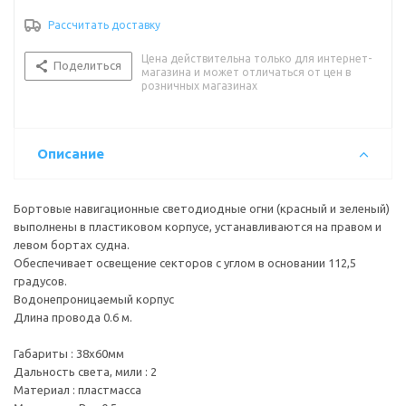
Питание, В : 12
Рассчитать доставку
Стандарт влагозащищенности : IP67
Тип лампы/цоколь : светодиод
Цена действительна только для интернет-
Цвет корпуса : черный
Поделиться
магазина и может отличаться от цен в
Цвет огня : зеленый, красный
розничных магазинах
Описание
Бортовые навигационные светодиодные огни (красный и зеленый)
выполнены в пластиковом корпусе, устанавливаются на правом и
левом бортах судна.
Обеспечивает освещение секторов с углом в основании 112,5
градусов.
Водонепроницаемый корпус
Длина провода 0.6 м.
Габариты : 38х60мм
Дальность света, мили : 2
Материал : пластмасса