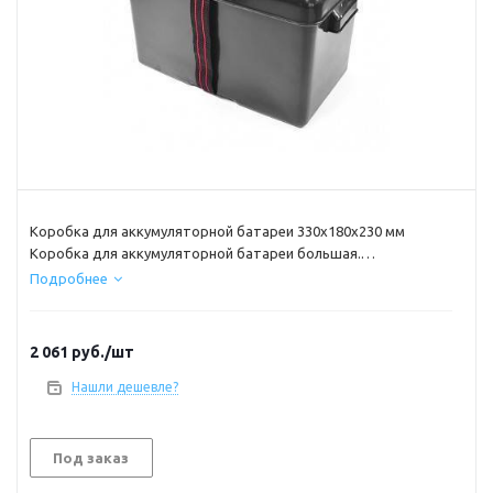
Коробка для аккумуляторной батареи 330х180х230 мм
Коробка для аккумуляторной батареи большая.
Коробка изготовлена их химически стойкой пластмассы и
Подробнее
предназначена для транспортировки, хранения и
эксплуатации аккумуляторной батареи.
В комплект поставки входит крепежный ремень с
2 061
руб.
/шт
фурнитурой.
Внутренний размер 330х180х230 мм
Нашли дешевле?
Под заказ