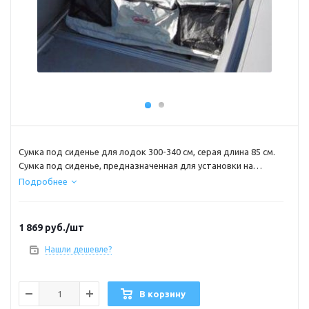
Сумка под сиденье для лодок 300-340 см, серая длина 85 см.
Сумка под сиденье, предназначенная для установки на
сиденье надувных лодок длиной 300-340 см, имеет мягкий
Подробнее
верх с пенкой внутри и дополнительно снабжена тремя
наружными карманами, два из которых оснащены сетчатой
стенкой, что позволяет всегда видеть их содержимое.Цвет:
1 869
руб.
/шт
серый. Мягкая накладка сумки имеет размер 850 х 200 мм
цена за одну накладку и одну сумку
Нашли дешевле?
В корзину