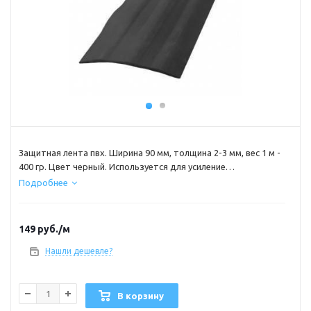
Защитная лента пвх. Ширина 90 мм, толщина 2-3 мм, вес 1 м -
400 гр. Цвет черный. Используется для усиление
бронирования днища лодок пвх. Для приклейки 1 п.м ленты
Подробнее
(из расчета днища+лента) вам понадобится 80 мл клея. Для
приклейки используйте клей Тексакол 150М. Максимальный
целый кусок (бухта) 100 м.
149
руб.
/м
Нашли дешевле?
В корзину