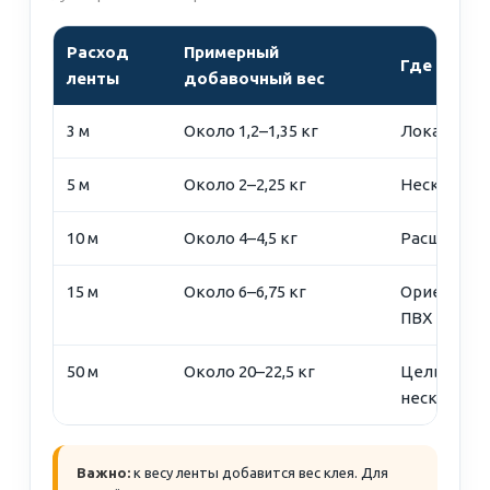
Расход
Примерный
Где может
ленты
добавочный вес
3 м
Около 1,2–1,35 кг
Локальная 
5 м
Около 2–2,25 кг
Несколько
10 м
Около 4–4,5 кг
Расширенн
15 м
Около 6–6,75 кг
Ориентир 
ПВХ
50 м
Около 20–22,5 кг
Цельный ку
нескольки
Важно:
к весу ленты добавится вес клея. Для