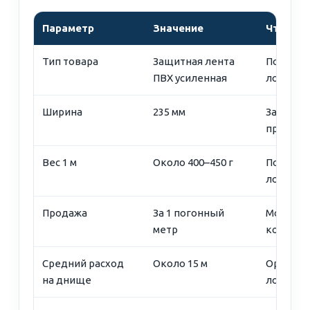
Параметр
Значение
Что это
Тип товара
Защитная лента
Подходи
ПВХ усиленная
лодок П
Ширина
235 мм
Закрыва
проходо
Вес 1 м
Около 400–450 г
Помогае
лодки п
Продажа
За 1 погонный
Можно з
метр
конкрет
Средний расход
Около 15 м
Ориенти
на днище
лодки П