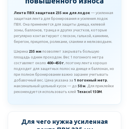
повышенного износа
Лента ПВХ защитная 235 мм для лодок
— усиленная
защитная лента для бронирования и усиления лодок
ПВХ. Она применяется для защиты днища, килевой
зоны, баллонов, транца и других участков, которые
регулярно контактируют с песком, галькой, камнями,
берегом, прицепом, роликами, сланями и мелководьем.
Ширина
235 мм
позволяет закрывать большую
площадь одним проходом. Вес 1 погонного метра
составляет около
400–450 г
, поэтому лента хорошо
подходит для защитных полос на днище и баллонах, но
при полном бронировании важно заранее учитывать
добавочный вес. Цена указана за
1 погонный метр
,
максимальный цельный кусок — до
50 м
. Для приклейки
рекомендуется использовать клей
Texacol 150M
.
Для чего нужна усиленная