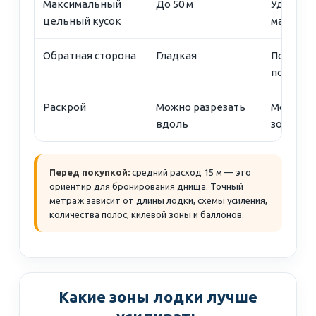
Максимальный
До 50 м
Удобно д
цельный кусок
мастерс
Обратная сторона
Гладкая
Подходи
подгото
Раскрой
Можно разрезать
Можно п
вдоль
зоны ло
Перед покупкой:
средний расход 15 м — это
ориентир для бронирования днища. Точный
метраж зависит от длины лодки, схемы усиления,
количества полос, килевой зоны и баллонов.
Какие зоны лодки лучше