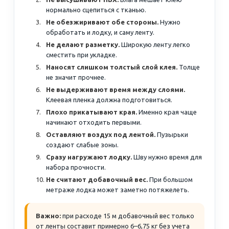
нормально сцепиться с тканью.
Не обезжиривают обе стороны.
Нужно
обработать и лодку, и саму ленту.
Не делают разметку.
Широкую ленту легко
сместить при укладке.
Наносят слишком толстый слой клея.
Толще
не значит прочнее.
Не выдерживают время между слоями.
Клеевая пленка должна подготовиться.
Плохо прикатывают края.
Именно края чаще
начинают отходить первыми.
Оставляют воздух под лентой.
Пузырьки
создают слабые зоны.
Сразу нагружают лодку.
Шву нужно время для
набора прочности.
Не считают добавочный вес.
При большом
метраже лодка может заметно потяжелеть.
Важно:
при расходе 15 м добавочный вес только
от ленты составит примерно 6–6,75 кг без учета