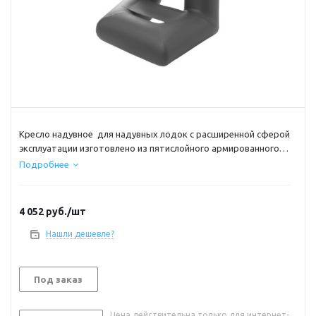
Кресло надувное для надувных лодок с расширенной сферой
эксплуатации изготовлено из пятислойного армированного
ПВХ плотностью 750 гр/м². Кресло обеспечивает хорошую
Подробнее
поддержку спины, предотвращая боль в спине при
длительном сидении.
4 052
руб.
/шт
Нашли дешевле?
Под заказ
Цена действительна только для интернет-