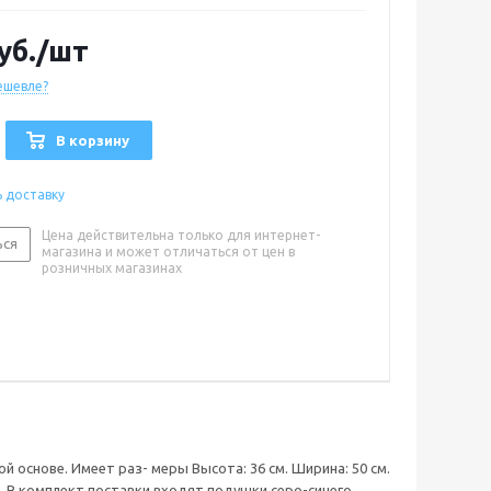
ят подушки серо-синего цветов. Компания
 Springfield.
уб.
/шт
ешевле?
В корзину
ь доставку
Цена действительна только для интернет-
ься
магазина и может отличаться от цен в
розничных магазинах
й основе. Имеет раз- меры Высота: 36 см. Ширина: 50 см.
. В комплект поставки входят подушки серо-синего