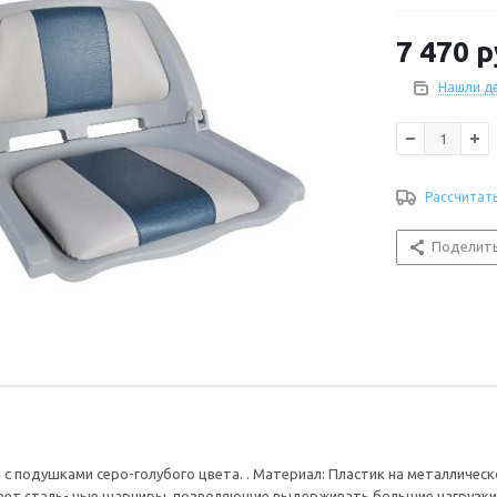
поставки вход
производитель:
7 470
р
Нашли д
Рассчитат
Поделит
с подушками серо-голубого цвета. . Материал: Пластик на металлическо
Имеет сталь- ные шарниры, позволяющие выдерживать большие нагрузки