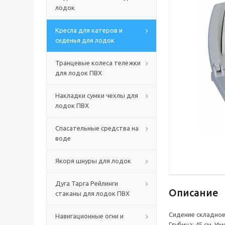
лодок
Кресла для катеров и
сиденья для лодок
Транцевые колеса тележки
для лодок ПВХ
Накладки сумки чехлы для
лодок ПВХ
Спасательные средства на
воде
Якоря шнуры для лодок
Дуга Тарга Рейлинги
Описание
стаканы для лодок ПВХ
Сидение складное 
Навигационные огни и
Глубина: 45 см. 