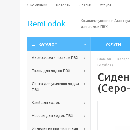
О компании
Новости
Статьи
Услуги
Комплектующие и Аксессу
для лодок ПВХ
КАТАЛОГ
УСЛУГИ
Аксессуары к лодкам ПВХ
Главная
-
Катало
Голубое)
Ткань для лодок ПВХ
Сиден
Лента для усиления лодки
(Серо
ПВХ
Клей для лодок
Насосы для лодок ПВХ
Изделия из пвх ткани для