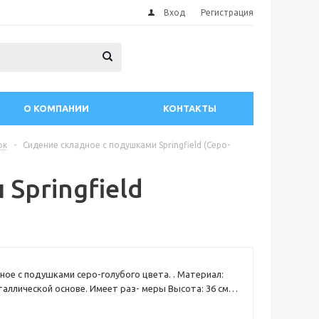
Вход
Регистрация
О КОМПАНИИ
КОНТАКТЫ
ок
-
Сидение складное с подушками Springfield (Серо-
Springfield
ное с подушками серо-голубого цвета. . Материал:
таллической основе. Имеет раз- меры Высота: 36 см.
 Глубина: 45 см. Имеет сталь- ные шарниры,
выдерживать большие нагрузки. В комплект