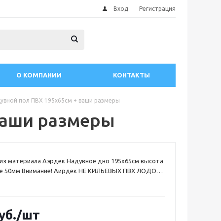
Вход
Регистрация
О КОМПАНИИ
КОНТАКТЫ
увной пол ПВХ 195х65см + ваши размеры
ваши размеры
из материала Аэрдек Надувное дно 195х65см высота
де 50мм Внимание! Аирдек НЕ КИЛЬЕВЫХ ПВХ ЛОДОК (
 имеющие надувной киль
уб.
/шт