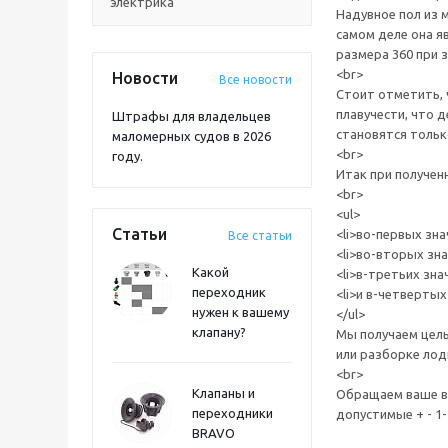
электрика
Надувное пол из 
самом деле она я
размера 360 при з
<br>
Новости
Все новости
Стоит отметить, 
плавучести, что 
Штрафы для владельцев
становятся тольк
маломерных судов в 2026
<br>
году.
Итак при получен
<br>
<ul>
Статьи
<li>во-первых зна
Все статьи
<li>во-вторых зн
Какой
<li>в-третьих зна
переходник
<li>и в-четвертых
нужен к вашему
</ul>
клапану?
Мы получаем целы
или разборке лод
<br>
Клапаны и
Обращаем ваше вн
переходники
допустимые + - 1
BRAVO