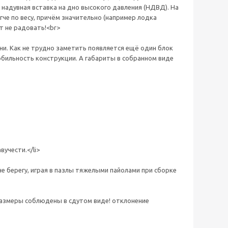
 надувная вставка на дно высокого давления (НДВД). На
че по весу, причём значительно (например лодка
ет не радовать!<br>
и. Как не трудно заметить появляется ещё один блок
мобильность конструкции. А габариты в собранном виде
учести.</li>
не берегу, играя в пазлы тяжелыми пайолами при сборке
размеры соблюдены в сдутом виде! отклонение