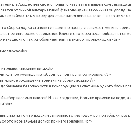
материала Аэрдек или как его принято называть в нашем кругу вкладыш
вляется отличной альтернативой фанерному или алюминиевому полу. Лег
амене пайола 12 мм на аирдек становится легче на 18 кг!!!) и это не мож
что сборка лодки становится заметно проще и занимает меньше времен
делает её ещё более безопасной. Вместе с потерей веса прибавляется 
о меньше, что так же облегчает нам транспортировку лодки.<br>
ных плюсах<br>
чительное снижение веса,</li>
ачительное уменьшение габаритов при транспортировке,</li>
чительное сокращение времени на сборку лодки,</li>
 добавление безопасности в конструкцию за счет ещё одного блока плав
й набор весомых плюсов! И, как следствие, больше времени на воде, а 
ки!<br>
имание на то что изделия выполняются методом ручной сборки. все 
-2см это нормальный допуск при изготовлении.<br>