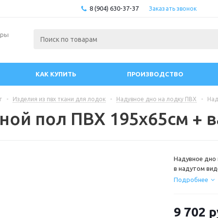
8 (904) 630-37-37
Заказать звонок
ары
КАК КУПИТЬ
ПРОИЗВОДСТВО
г
-
Изделия из пвх ткани для лодок
-
Надувное дно на лодку ПВХ
-
Над
ной пол ПВХ 195х65см + 
Надувное дно 
в надутом ви
этот лодки не
Подробнее
9 702
р