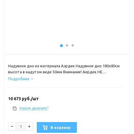
Надувное дно из материала Аэрдек Надувное дно 180х80см
высота в надутом виде 50мм Внимание! Аирдек НЕ
КИЛЬЕВЫХ ПВХ ЛОДОК ( этот лодки не имеющие надувной
Подробнее
киль)
10 673
руб.
/шт
Нашли дешевле?
В корзину