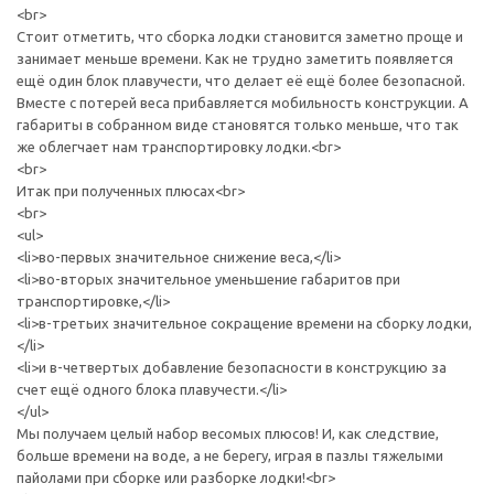
<br>
Стоит отметить, что сборка лодки становится заметно проще и
занимает меньше времени. Как не трудно заметить появляется
ещё один блок плавучести, что делает её ещё более безопасной.
Вместе с потерей веса прибавляется мобильность конструкции. А
габариты в собранном виде становятся только меньше, что так
же облегчает нам транспортировку лодки.<br>
<br>
Итак при полученных плюсах<br>
<br>
<ul>
<li>во-первых значительное снижение веса,</li>
<li>во-вторых значительное уменьшение габаритов при
транспортировке,</li>
<li>в-третьих значительное сокращение времени на сборку лодки,
</li>
<li>и в-четвертых добавление безопасности в конструкцию за
счет ещё одного блока плавучести.</li>
</ul>
Мы получаем целый набор весомых плюсов! И, как следствие,
больше времени на воде, а не берегу, играя в пазлы тяжелыми
пайолами при сборке или разборке лодки!<br>