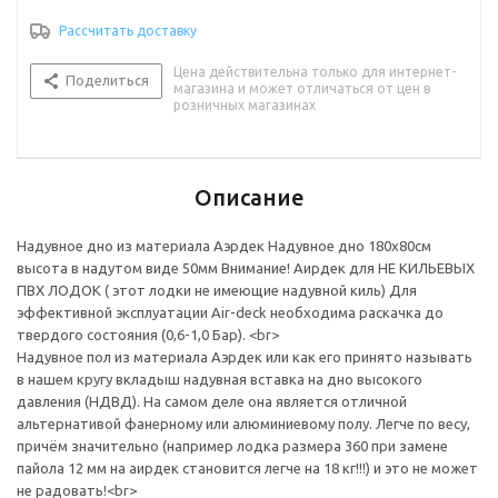
Рассчитать доставку
Цена действительна только для интернет-
Поделиться
магазина и может отличаться от цен в
розничных магазинах
Описание
Надувное дно из материала Аэрдек Надувное дно 180х80см
высота в надутом виде 50мм Внимание! Аирдек для НЕ КИЛЬЕВЫХ
ПВХ ЛОДОК ( этот лодки не имеющие надувной киль) Для
эффективной эксплуатации Air-deck необходима раскачка до
твердого состояния (0,6-1,0 Бар). <br>
Надувное пол из материала Аэрдек или как его принято называть
в нашем кругу вкладыш надувная вставка на дно высокого
давления (НДВД). На самом деле она является отличной
альтернативой фанерному или алюминиевому полу. Легче по весу,
причём значительно (например лодка размера 360 при замене
пайола 12 мм на аирдек становится легче на 18 кг!!!) и это не может
не радовать!<br>