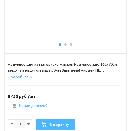
Надувное дно из материала Аэрдек Надувное дно 160х70см
высота в надутом виде 50мм Внимание! Аирдек НЕ
КИЛЬЕВЫХ ПВХ ЛОДОК ( этот лодки не имеющие надувной
Подробнее
киль)
8 455
руб.
/шт
Нашли дешевле?
В корзину