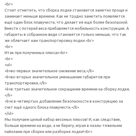
<br>
Стоит отметить, что сборка лодки становится заметно проще и
занимает меньше времени. Как не трудно заметить появляется
ещё один блок плавучести, что делает её ещё более безопасной.
Вместе с потерей веса прибавляется мобильность конструкции. А
габариты в собранном виде становятся только меньше, что так
же облегчает нам транспортировку лодки.<br>
<br>
Итак при полученных плюсах<br>
<br>
<ul>
<li>во-первых значительное снижение веса,</li>
<li>во-вторых значительное уменьшение габаритов при
транспортировке,</li>
<li>в-третьих значительное сокращение времени на сборку лодки,
</li>
<li>и в-четвертых добавление безопасности в конструкцию за
счет ещё одного блока плавучести.</li>
</ul>
Мы получаем целый набор весомых плюсов! И, как следствие,
больше времени на воде, а не берегу, играя в пазлы тяжелыми
пайолами при сборке или разборке лодки!<br>