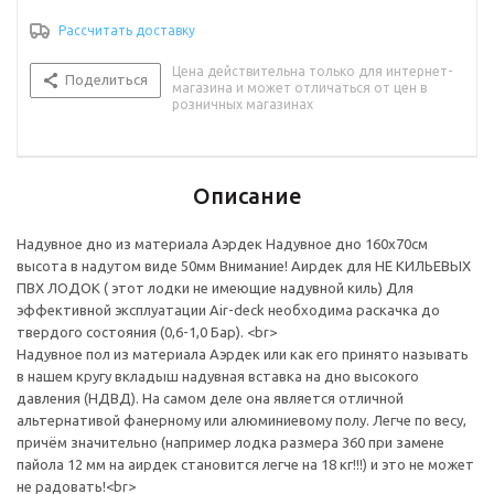
Рассчитать доставку
Цена действительна только для интернет-
Поделиться
магазина и может отличаться от цен в
розничных магазинах
Описание
Надувное дно из материала Аэрдек Надувное дно 160х70см
высота в надутом виде 50мм Внимание! Аирдек для НЕ КИЛЬЕВЫХ
ПВХ ЛОДОК ( этот лодки не имеющие надувной киль) Для
эффективной эксплуатации Air-deck необходима раскачка до
твердого состояния (0,6-1,0 Бар). <br>
Надувное пол из материала Аэрдек или как его принято называть
в нашем кругу вкладыш надувная вставка на дно высокого
давления (НДВД). На самом деле она является отличной
альтернативой фанерному или алюминиевому полу. Легче по весу,
причём значительно (например лодка размера 360 при замене
пайола 12 мм на аирдек становится легче на 18 кг!!!) и это не может
не радовать!<br>