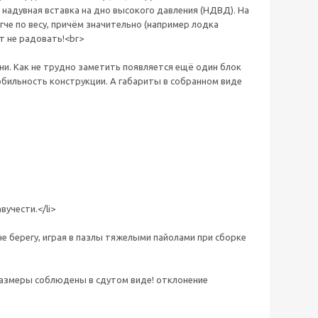
 надувная вставка на дно высокого давления (НДВД). На
че по весу, причём значительно (например лодка
ет не радовать!<br>
и. Как не трудно заметить появляется ещё один блок
мобильность конструкции. А габариты в собранном виде
учести.</li>
не берегу, играя в пазлы тяжелыми пайолами при сборке
размеры соблюдены в сдутом виде! отклонение