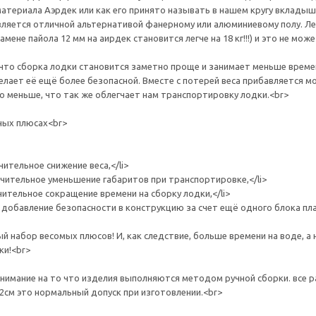
материала Аэрдек или как его принято называть в нашем кругу вкладыш
вляется отличной альтернативой фанерному или алюминиевому полу. Лег
амене пайола 12 мм на аирдек становится легче на 18 кг!!!) и это не мож
что сборка лодки становится заметно проще и занимает меньше времен
делает её ещё более безопасной. Вместе с потерей веса прибавляется 
о меньше, что так же облегчает нам транспортировку лодки.<br>
ных плюсах<br>
чительное снижение веса,</li>
ачительное уменьшение габаритов при транспортировке,</li>
чительное сокращение времени на сборку лодки,</li>
 добавление безопасности в конструкцию за счет ещё одного блока плав
й набор весомых плюсов! И, как следствие, больше времени на воде, а 
ки!<br>
имание на то что изделия выполняются методом ручной сборки. все 
-2см это нормальный допуск при изготовлении.<br>