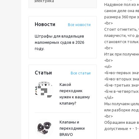
электрика
Надувное пол из 
самом деле она я
размера 360 при з
<br>
Новости
Все новости
Стоит отметить, 
плавучести, что 
Штрафы для владельцев
становятся тольк
маломерных судов в 2026
<br>
году.
Итак при получен
<br>
<ul>
Статьи
<li>во-первых зна
Все статьи
<li>во-вторых зн
Какой
<li>в-третьих зна
переходник
<li>и в-четвертых
нужен к вашему
</ul>
клапану?
Мы получаем целы
или разборке лод
<br>
Клапаны и
Обращаем ваше вн
переходники
допустимые + - 1
BRAVO