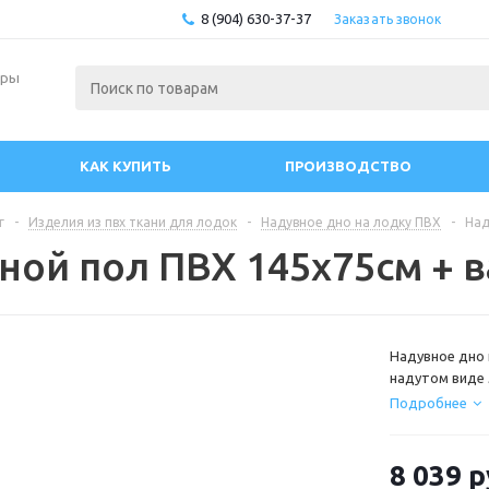
8 (904) 630-37-37
Заказать звонок
ары
КАК КУПИТЬ
ПРОИЗВОДСТВО
г
-
Изделия из пвх ткани для лодок
-
Надувное дно на лодку ПВХ
-
Над
ной пол ПВХ 145х75см + 
Надувное дно 
надутом виде
этот лодки не
Подробнее
8 039
р