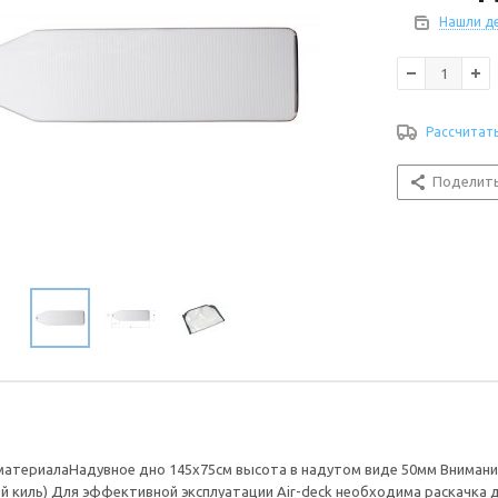
Нашли д
Рассчитат
Поделит
материалаНадувное дно 145х75см высота в надутом виде 50мм Вниман
 киль) Для эффективной эксплуатации Air-deck необходима раскачка до 