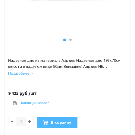
Надувное дно из материала Аэрдек Надувное дно 195х70см
высота в надутом виде 50мм Внимание! Аирдек НЕ
КИЛЬЕВЫХ ПВХ ЛОДОК ( этот лодки не имеющие надувной
Подробнее
киль)
9 425
руб.
/шт
Нашли дешевле?
В корзину