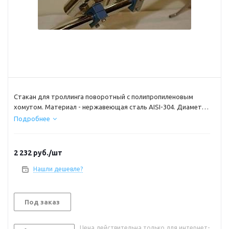
Стакан для троллинга поворотный с полипропиленовым
хомутом. Материал - нержавеющая сталь AISI-304. Диаметр
50мм.
Подробнее
Обработка поверхности - электрохимическая полировка
крепеж стакана на таргу, рейлинг крепеж под трубу 32мм
2 232
руб.
/шт
Нашли дешевле?
Под заказ
Цена действительна только для интернет-