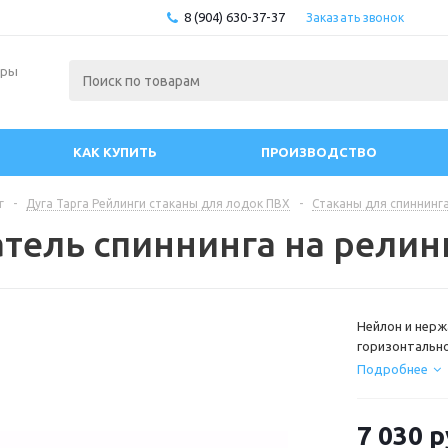
8 (904) 630-37-37
Заказать звонок
ары
КАК КУПИТЬ
ПРОИЗВОДСТВО
г
-
Дуга Тарга Рейлинги стаканы для лодок ПВХ
-
Стаканы для спиннинг
тель спиннинга на релин
Нейлон и нерж
горизонтально
удилище диам
Подробнее
7 030
р