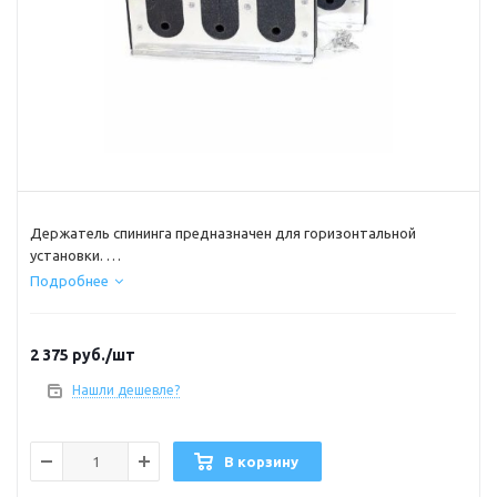
Держатель спининга предназначен для горизонтальной
установки.
*Одновременно может фиксировать до трех удилищ.
Подробнее
*Корпус выпонен из прочной алюминия.
*Комплект состоит из двух частей.
2 375
руб.
/шт
Нашли дешевле?
В корзину