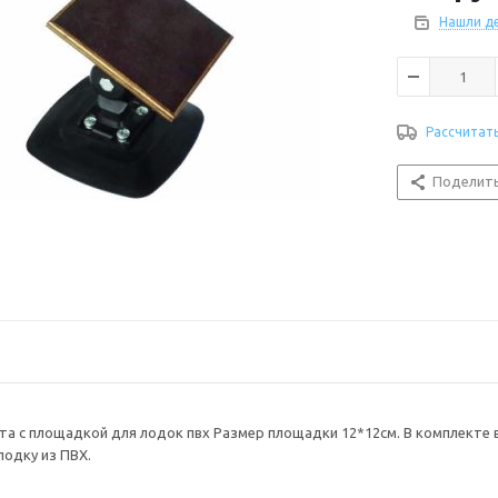
Нашли д
Рассчитат
Поделит
а с площадкой для лодок пвх Размер площадки 12*12см. В комплекте 
одку из ПВХ.