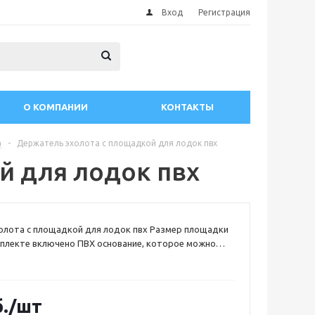
Вход
Регистрация
О КОМПАНИИ
КОНТАКТЫ
а
-
Держатель эхолота с площадкой для лодок пвх
й для лодок пвх
олота с площадкой для лодок пвх Размер площадки
мплекте включено ПВХ основание, которое можно
 любую надувную лодку из ПВХ.
.
/шт