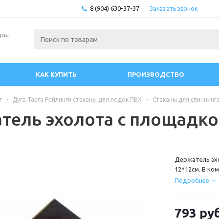
8 (904) 630-37-37
Заказать звонок
ары
КАК КУПИТЬ
ПРОИЗВОДСТВО
г
-
Дуга Тарга Рейлинги стаканы для лодок ПВХ
-
Стаканы для спиннинг
тель эхолота с площадко
Держатель эх
12*12см. В ко
установить на
Подробнее
793
руб