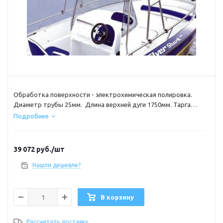
Обработка поверхности - электрохимическая полировка.
Диаметр трубы 25мм. Длина верхней дуги 1750мм. Тарга
укомплектована поворотными съёмными стаканами под
Подробнее
спиннинги в количестве 8 штук и двумя троллинговыми
мачточками. Материал - нержавеющая сталь AISI-304.
39 072
руб.
/шт
Нашли дешевле?
В корзину
Рассчитать доставку