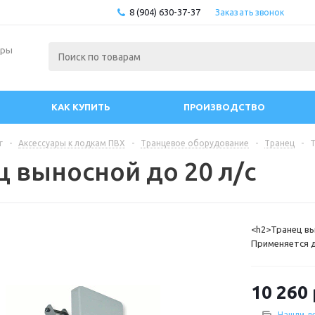
8 (904) 630-37-37
Заказать звонок
ары
КАК КУПИТЬ
ПРОИЗВОДСТВО
г
-
Аксессуары к лодкам ПВХ
-
Транцевое оборудование
-
Транец
-
Т
ц выносной до 20 л/с
<h2>Транец вы
Применяется 
20 л/с и массо
высоте устано
мотора. Матер
10 260
Нашли д