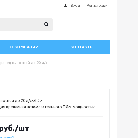
Вход
Регистрация
О КОМПАНИИ
КОНТАКТЫ
ранец выносной до 20 л/с
носной до 20 л/с</h2>
для крепления вспомогательного ПЛМ мощностью до
й до 40 кг. Имеет четыре положения регулировки по
вки, снабжен пружиной, облегчающей подъем
иал - нержавеющая сталь/пластмасса.
руб.
/шт
ешевле?