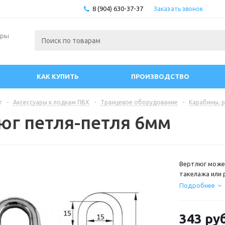
8 (904) 630-37-37
Заказать звонок
ары
КАК КУПИТЬ
ПРОИЗВОДСТВО
г
-
Аксессуары к лодкам ПВХ
-
Транцевое оборудование
-
Карабины, р
юг петля-петля 6мм
Вертлюг может
такелажа или 
*Максимальная
Подробнее
*Продаётся уп
Материал : н
343
руб