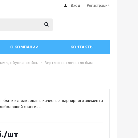
Вход
Регистрация
О КОМПАНИИ
КОНТАКТЫ
ымы, обушки, скобы.
-
Вертлюг петля-петля 6мм
 быть использован в качестве шарнирного элемента
рыболовной снасти.
 нагрузка до 2500 кг.
аковками по 2 штуки.
ержавеющая сталь
.
/шт