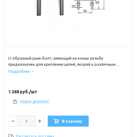
U-образный рым-болт, имеющий на конце резьбу
предназначен для крепления цепей, якорей к различным
конструкциям, механизмам и элементов судовых
Подробнее
конструкций.
Также может использоваться для фиксации швартовых,
якорных цепей и т.д.
1 268
руб.
/шт
Материал : нержавеющая сталь
Нашли дешевле?
В корзину
Рассчитать доставку