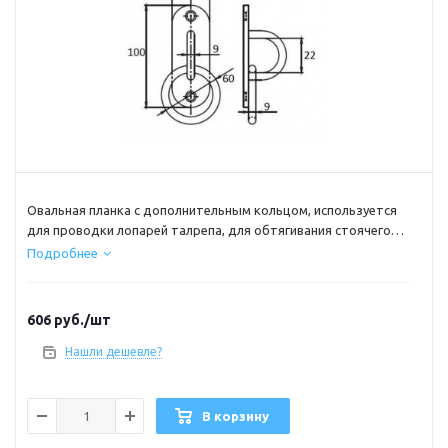
Овальная планка с дополнительным кольцом, используется
для проводки лопарей талрепа, для обтягивания стоячего
такелажа или крепления иных конструкций в судостроение.
Подробнее
Также может использоваться для фиксации швартовых,
якорных цепей и т.д.
606
руб.
/шт
Материал : нержавеющая сталь
Нашли дешевле?
В корзину