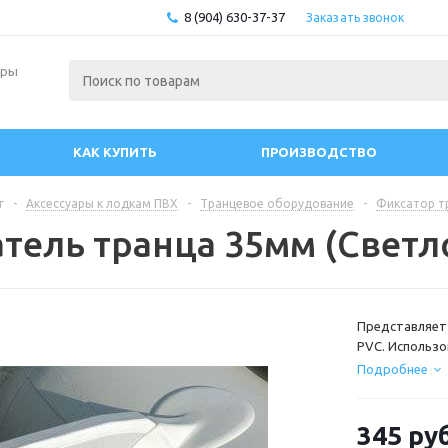
8 (904) 630-37-37
Заказать звонок
ары
КАК КУПИТЬ
ПРОИЗВОДСТВО
г
-
Аксессуары к лодкам ПВХ
-
Транцевое оборудование
-
Фиксатор т
тель транца 35мм (Светл
Представляет 
PVC. Использо
возможность 
Подробнее
надувной лодк
такое судно д
транца толщин
345
руб