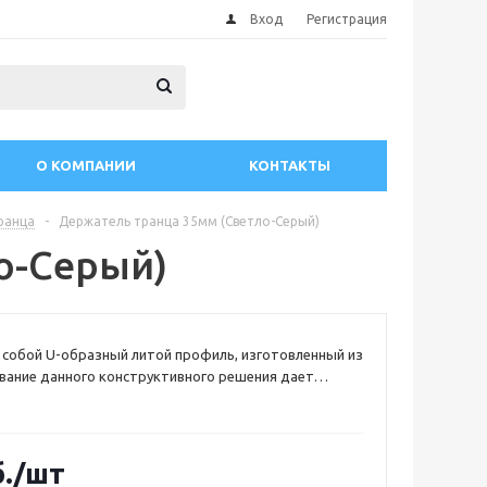
Вход
Регистрация
О КОМПАНИИ
КОНТАКТЫ
ранца
-
Держатель транца 35мм (Светло-Серый)
о-Серый)
собой U-образный литой профиль, изготовленный из
вание данного конструктивного решения дает
надежно закрепить транец между баллонами
и под нужным углом и позволяет устанавливать на
вигатели большей мощности. Предназначен для
ой 35 мм.
.
/шт