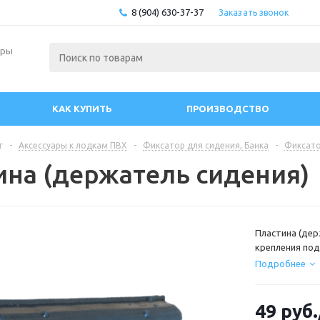
8 (904) 630-37-37
Заказать звонок
ары
КАК КУПИТЬ
ПРОИЗВОДСТВО
г
-
Аксессуары к лодкам ПВХ
-
Фиксатор для сидения, Банка
-
Фиксато
ина (держатель сидения)
Пластина (дер
крепления по
сидения совме
Подробнее
Накладкой "Л
• Длина = 77 м
• Ширина = 44
49
руб.