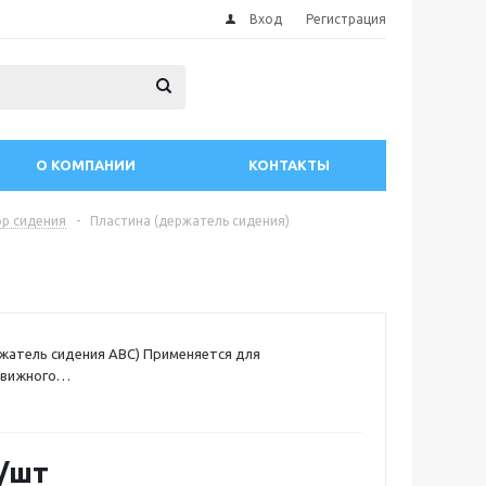
Вход
Регистрация
О КОМПАНИИ
КОНТАКТЫ
р сидения
-
Пластина (держатель сидения)
жатель сидения ABC) Применяется для
движного
стно с
ИКТРОС"
м
 мм
/шт