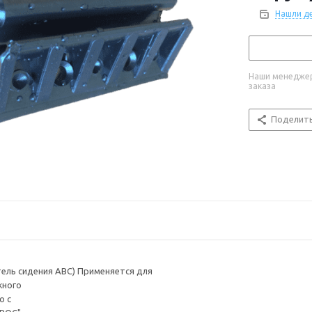
Нашли д
Наши менеджер
заказа
Поделит
ель сидения ABC) Применяется для
жного
о с