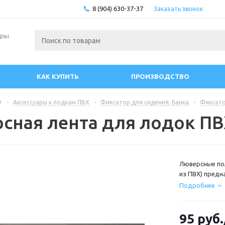
8 (904) 630-37-37
Заказать звонок
ары
КАК КУПИТЬ
ПРОИЗВОДСТВО
г
-
Аксессуары к лодкам ПВХ
-
Фиксатор для сидения, Банка
-
Фиксато
сная лента для лодок П
Люверсные пол
из ПВХ) предн
продажа цель
Подробнее
10см, диаметр
120см отправл
204 см. (НА 
95
руб.
оцинкованные