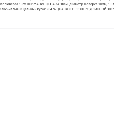
шаг люверса 10см ВНИМАНИЕ ЦЕНА ЗА 10см, диаметр люверса 10мм, 1ш
 Максимальный цельный кусок 204 см. (НА ФОТО ЛЮВЕРС ДЛИННОЙ 30СМ