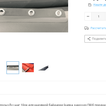
Нашли д
Рассчитат
Поделит
осы</b> шаг 10см для надувной байдарки (каяка, каноэ из ПВХ) предна