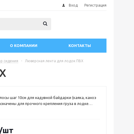
Вход
Регистрация
О КОМПАНИИ
КОНТАКТЫ
р сидения
-
Люверсная лента для лодок ПВХ
ВХ
осы шаг 10см для надувной байдарки (каяка, каноэ
азначены для прочного крепления груза в лодке
ным куском шаг люверса 10см ВНИМАНИЕ ЦЕНА ЗА
 люверса 10мм, 1шт=10см к примеру 12шт=ленте
яем цельным куском, Максимальный цельный кусок
ФОТО ЛЮВЕРС ДЛИННОЙ 30СМ). Люверсы
/шт
.